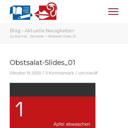
Blog - Aktuelle Neuigkeiten
Du bist hier:
Startseite
/
Obstsalat-Slides_01
Obstsalat-Slides_01
/
/
Oktober 19, 2020
0 Kommentare
von
inaruff