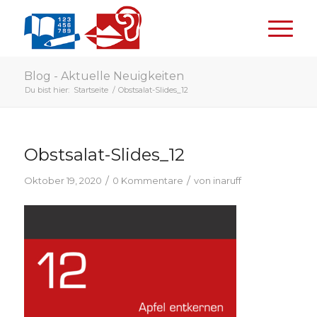
Blog - Aktuelle Neuigkeiten
Du bist hier:
Startseite
/
Obstsalat-Slides_12
Obstsalat-Slides_12
/
/
Oktober 19, 2020
0 Kommentare
von
inaruff