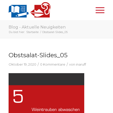
Blog - Aktuelle Neuigkeiten
Du bist hier:
Startseite
/
Obstsalat-Slides_05
Obstsalat-Slides_05
/
/
Oktober 19, 2020
0 Kommentare
von
inaruff