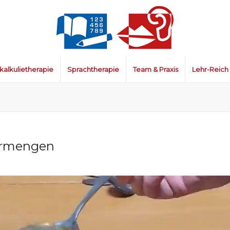
kalkulietherapie
Sprachtherapie
Team & Praxis
Lehr-Reich
vermengen