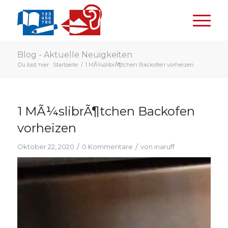
Blog - Aktuelle Neuigkeiten
Du bist hier:
Startseite
/
1 MÃ¼slibrÃ¶tchen Backofen vorheizen
1 MÃ¼slibrÃ¶tchen Backofen
vorheizen
/
/
Oktober 22, 2020
0 Kommentare
von
inaruff