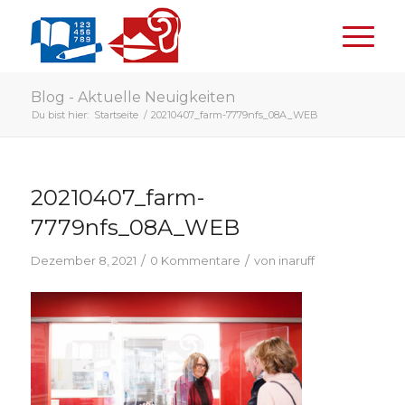
Blog - Aktuelle Neuigkeiten
Du bist hier:
Startseite
/
20210407_farm-7779nfs_08A_WEB
20210407_farm-
7779nfs_08A_WEB
/
/
Dezember 8, 2021
0 Kommentare
von
inaruff